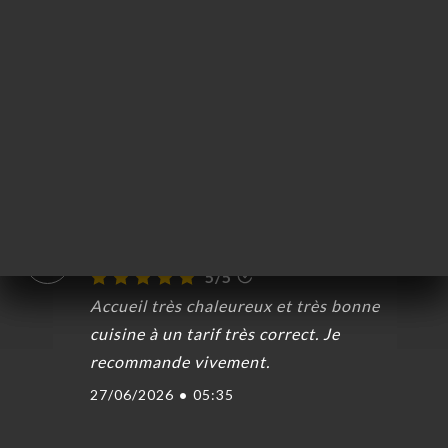
Jos D. a noté
J
5/5
29/06/2026
•
07:28
Anne B. a noté
A
5/5
29/06/2026
•
09:21
GWENAELLE G. a noté
G
5/5
Accueil très chaleureux et très bonne
cuisine à un tarif très correct. Je
recommande vivement.
27/06/2026
•
05:35