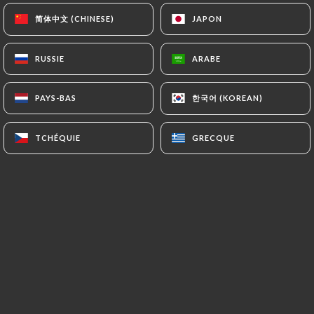
简体中文 (CHINESE)
简体中文 (CHINESE)
JAPON
JAPON
daniel j. a noté
D
RUSSIE
RUSSIE
ARABE
ARABE
5/5
Bon hôtel bien situé en bord de Loire. Bon
한국어 (KOREAN)
한국어 (KOREAN)
PAYS-BAS
PAYS-BAS
petit déjeuner.
03/07/2026
•
06:34
TCHÉQUIE
TCHÉQUIE
GRECQUE
GRECQUE
Séverine L. a noté
S
5/5
02/07/2026
•
06:54
Jorge P. a noté
J
5/5
02/07/2026
•
02:50